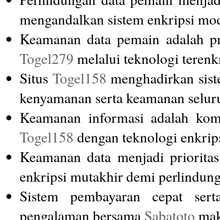
mengandalkan sistem enkripsi mo
Keamanan data pemain adalah pri
Togel279
melalui teknologi terenkr
Situs
Togel158
menghadirkan sist
kenyamanan serta keamanan selur
Keamanan informasi adalah kom
Togel158
dengan teknologi enkripsi
Keamanan data menjadi priorita
enkripsi mutakhir demi perlindung
Sistem pembayaran cepat sert
pengalaman bersama
Sabatoto
mak