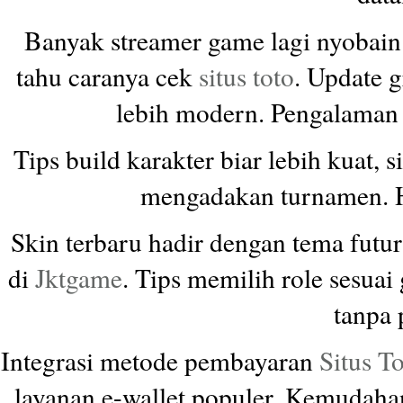
Banyak streamer game lagi nyobain 
tahu caranya cek
situs toto
. Update 
lebih modern. Pengalaman 
Tips build karakter biar lebih kuat, 
mengadakan turnamen. 
Skin terbaru hadir dengan tema futur
di
Jktgame
. Tips memilih role sesuai
tanpa 
Integrasi metode pembayaran
Situs T
layanan e-wallet populer. Kemudaha