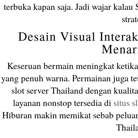
terbuka kapan saja. Jadi wajar kalau 
stra
Desain Visual Intera
Menar
Keseruan bermain meningkat ketika 
yang penuh warna. Permainan juga teta
slot server Thailand dengan kuali
layanan nonstop tersedia di
situs s
Hiburan makin memikat sebab peluang 
Thail