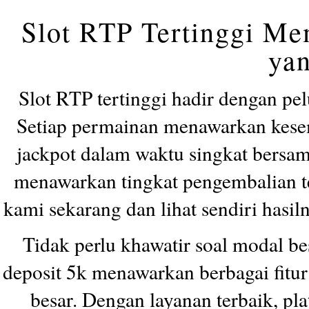
Slot RTP Tertinggi 
ya
Slot RTP tertinggi hadir dengan pel
Setiap permainan menawarkan kese
jackpot dalam waktu singkat bersa
menawarkan tingkat pengembalian te
kami sekarang dan lihat sendiri hasi
Tidak perlu khawatir soal modal be
deposit 5k menawarkan berbagai fitur
besar. Dengan layanan terbaik, pla