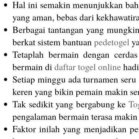
Hal ini semakin menunjukkan ba
yang aman, bebas dari kekhawatir
Berbagai tantangan yang mungkin 
berkat sistem bantuan
pedetogel
ya
Tetaplah bermain dengan cerdas
bermain di
daftar togel online
hadi
Setiap minggu ada turnamen seru
keren yang bikin pemain makin se
Tak sedikit yang bergabung ke
To
pengalaman bermain terasa makin 
Faktor inilah yang menjadikan p