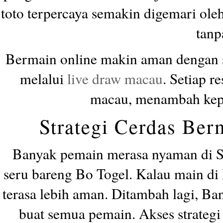
toto terpercaya semakin digemari ol
tanp
Bermain online makin aman dengan 
melalui
live draw macau
. Setiap r
macau, menambah kep
Strategi Cerdas Ber
Banyak pemain merasa nyaman di Sit
seru bareng Bo Togel. Kalau main d
terasa lebih aman. Ditambah lagi, Ban
buat semua pemain. Akses strategi