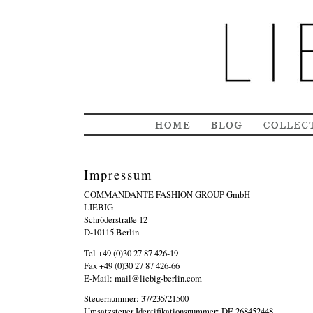
Impressum
COMMANDANTE FASHION GROUP GmbH
LIEBIG
Schröderstraße 12
D-10115 Berlin
Tel +49 (0)30 27 87 426-19
Fax +49 (0)30 27 87 426-66
E-Mail:
mail@liebig-berlin.com
Steuernummer: 37/235/21500
Umsatzsteuer Identifikationsnummer: DE 268452448