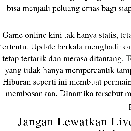
bisa menjadi peluang emas bagi sia
Game online kini tak hanya statis, t
tertentu. Update berkala menghadirk
tetap tertarik dan merasa ditantang.
T
yang tidak hanya mempercantik tamp
Hiburan seperti ini membuat permain
membosankan. Dinamika tersebut m
Jangan Lewatkan Liv