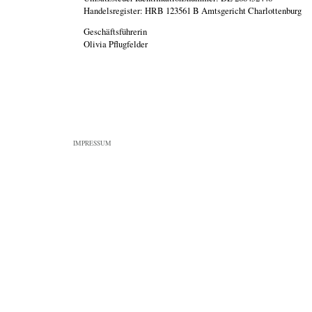
Handelsregister: HRB 123561 B Amtsgericht Charlottenburg
Geschäftsführerin
Olivia Pflugfelder
IMPRESSUM