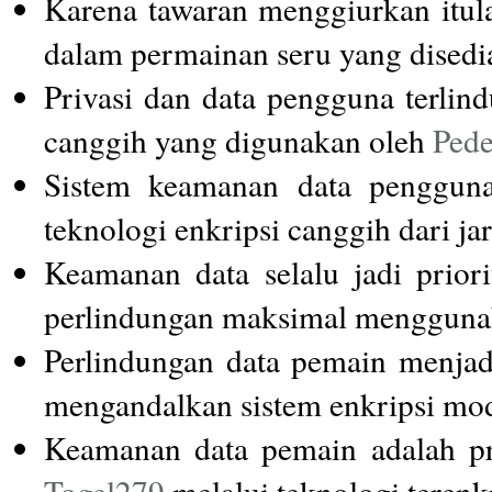
Karena tawaran menggiurkan itul
dalam permainan seru yang dised
Privasi dan data pengguna terlin
canggih yang digunakan oleh
Pede
Sistem keamanan data pengguna
teknologi enkripsi canggih dari j
Keamanan data selalu jadi prio
perlindungan maksimal menggunak
Perlindungan data pemain menjad
mengandalkan sistem enkripsi mo
Keamanan data pemain adalah pri
Togel279
melalui teknologi terenkr