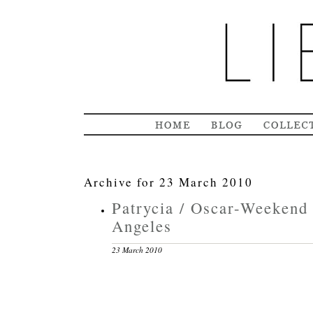
Archive for 23 March 2010
Patrycia / Oscar-Weekend 
Angeles
23 March 2010