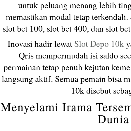
untuk peluang menang lebih ting
memastikan modal tetap terkendali. S
slot bet 100, slot bet 400, dan slot b
Inovasi hadir lewat
Slot Depo 10k
y
Qris mempermudah isi saldo seca
permainan tetap penuh kejutan kemen
langsung aktif. Semua pemain bisa m
10k disebut sebag
Menyelami Irama Terse
Dunia