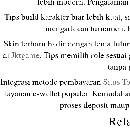
lebih modern. Pengalaman 
Tips build karakter biar lebih kuat, 
mengadakan turnamen. 
Skin terbaru hadir dengan tema futur
di
Jktgame
. Tips memilih role sesuai
tanpa 
Integrasi metode pembayaran
Situs T
layanan e-wallet populer. Kemudaha
proses deposit mau
Rel