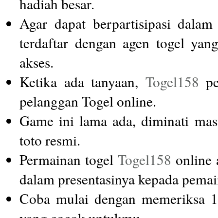
hadiah besar.
Agar dapat berpartisipasi dala
terdaftar dengan agen togel yan
akses.
Ketika ada tanyaan,
Togel158
pe
pelanggan Togel online.
Game ini lama ada, diminati mas
toto resmi.
Permainan togel
Togel158
online 
dalam presentasinya kepada pemai
Coba mulai dengan memeriksa 1
yang cocok untukmu.