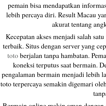
pemain bisa mendapatkan informas
lebih percaya diri. Result Macau y
akurat tentang angk
Kecepatan akses menjadi salah satu 
terbaik. Situs dengan server yang c
toto
berjalan tanpa hambatan. Pemai
koneksi terputus saat bermain. D
pengalaman bermain menjadi lebih la
toto terpercaya semakin digemari ol
tanp
Bermain online makin aman dengan 