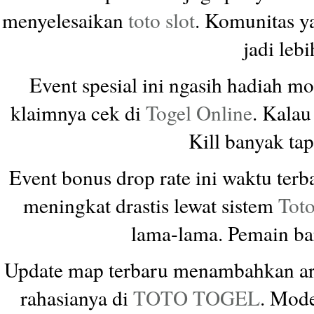
menyelesaikan
toto slot
. Komunitas ya
jadi lebi
Event spesial ini ngasih hadiah mo
klaimnya cek di
Togel Online
. Kalau
Kill banyak tap
Event bonus drop rate ini waktu terb
meningkat drastis lewat sistem
Toto
lama-lama. Pemain bar
Update map terbaru menambahkan are
rahasianya di
TOTO TOGEL
. Mode